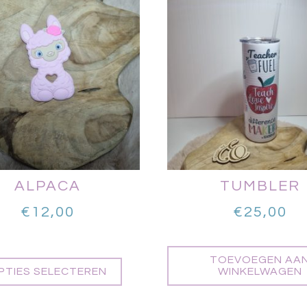
ALPACA
TUMBLER
€
12,00
€
25,00
TOEVOEGEN AA
PTIES SELECTEREN
WINKELWAGEN