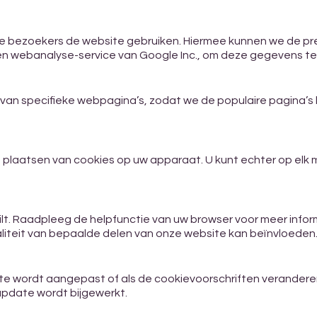
oe bezoekers de website gebruiken. Hiermee kunnen we de pr
een webanalyse-service van Google Inc., om deze gegevens te
an specifieke webpagina’s, zodat we de populaire pagina’s k
et plaatsen van cookies op uw apparaat. U kunt echter op el
ilt. Raadpleeg de helpfunctie van uw browser voor meer inform
liteit van bepaalde delen van onze website kan beïnvloeden
ite wordt aangepast of als de cookievoorschriften veranderen
pdate wordt bijgewerkt.