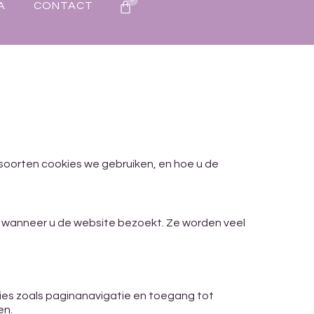
A
CONTACT
e soorten cookies we gebruiken, en hoe u de
t wanneer u de website bezoekt. Ze worden veel
ties zoals paginanavigatie en toegang tot
en.